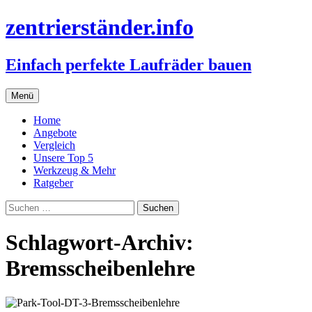
zentrierständer.info
Einfach perfekte Laufräder bauen
Zum
Menü
Inhalt
springen
Home
Angebote
Vergleich
Unsere Top 5
Werkzeug & Mehr
Ratgeber
Suchen
nach:
Schlagwort-Archiv:
Bremsscheibenlehre