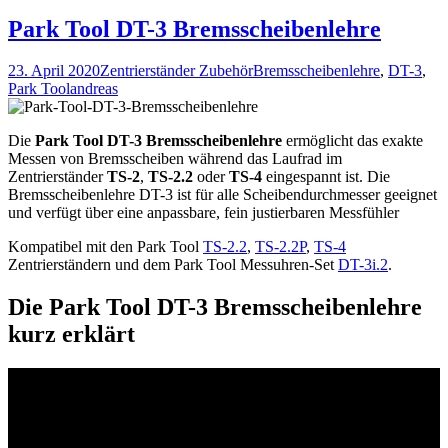
Park Tool DT-3 Bremsscheibenlehre
23. April 2020
Zentrierständer Zubehör
Bremsscheibenlehre
,
DT-3
,
Park Tool
andreas
Die
Park Tool DT-3 Bremsscheibenlehre
ermöglicht das exakte
Messen von Bremsscheiben während das Laufrad im
Zentrierständer
TS-2
,
TS-2.2
oder
TS-4
eingespannt ist. Die
Bremsscheibenlehre DT-3 ist für alle Scheibendurchmesser geeignet
und verfügt über eine anpassbare, fein justierbaren Messfühler
Kompatibel mit den Park Tool
TS-2.2
,
TS-2.2P
,
TS-4
Zentrierständern und dem Park Tool Messuhren-Set
DT-3i.2
.
Die Park Tool DT-3 Bremsscheibenlehre
kurz erklärt