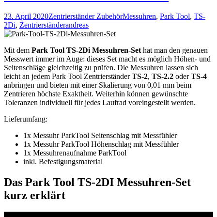
23. April 2020
Zentrierständer Zubehör
Messuhren
,
Park Tool
,
TS-
2Di
,
Zentrierständer
andreas
Mit dem
Park Tool TS-2Di Messuhren-Set
hat man den genauen
Messwert immer im Auge: dieses Set macht es möglich Höhen- und
Seitenschläge gleichzeitig zu prüfen. Die Messuhren lassen sich
leicht an jedem Park Tool Zentrierständer
TS-2
,
TS-2.2
oder
TS-4
anbringen und bieten mit einer Skalierung von 0,01 mm beim
Zentrieren höchste Exaktheit. Weiterhin können gewünschte
Toleranzen individuell für jedes Laufrad voreingestellt werden.
Lieferumfang:
1x Messuhr ParkTool Seitenschlag mit Messfühler
1x Messuhr ParkTool Höhenschlag mit Messfühler
1x Messuhrenaufnahme ParkTool
inkl. Befestigungsmaterial
Das Park Tool TS-2DI Messuhren-Set
kurz erklärt