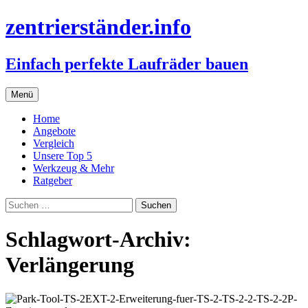
zentrierständer.info
Einfach perfekte Laufräder bauen
Zum
Menü
Inhalt
springen
Home
Angebote
Vergleich
Unsere Top 5
Werkzeug & Mehr
Ratgeber
Suchen
nach:
Schlagwort-Archiv:
Verlängerung