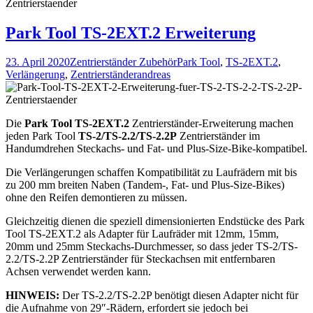
Park Tool TS-2EXT.2 Erweiterung
23. April 2020
Zentrierständer Zubehör
Park Tool
,
TS-2EXT.2
,
Verlängerung
,
Zentrierständer
andreas
Die
Park Tool TS-2EXT.2
Zentrierständer-Erweiterung machen
jeden Park Tool
TS-2/TS-2.2/TS-2.2P
Zentrierständer im
Handumdrehen Steckachs- und Fat- und Plus-Size-Bike-kompatibel.
Die Verlängerungen schaffen Kompatibilität zu Laufrädern mit bis
zu 200 mm breiten Naben (Tandem-, Fat- und Plus-Size-Bikes)
ohne den Reifen demontieren zu müssen.
Gleichzeitig dienen die speziell dimensionierten Endstücke des Park
Tool TS-2EXT.2 als Adapter für Laufräder mit 12mm, 15mm,
20mm und 25mm Steckachs-Durchmesser, so dass jeder TS-2/TS-
2.2/TS-2.2P Zentrierständer für Steckachsen mit entfernbaren
Achsen verwendet werden kann.
HINWEIS:
Der TS-2.2/TS-2.2P benötigt diesen Adapter nicht für
die Aufnahme von 29″-Rädern, erfordert sie jedoch bei