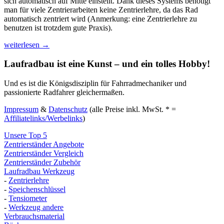
sich automatisch auf Mitte einstellt. Dank dieses Systems benötigt
man für viele Zentrierarbeiten keine Zentrierlehre, da das Rad
automatisch zentriert wird (Anmerkung: eine Zentrierlehre zu
benutzen ist trotzdem gute Praxis).
Beurteilung
weiterlesen
→
Minoura
FT-
Laufradbau ist eine Kunst – und ein tolles Hobby!
1
Zentrierständer
Und es ist die Königsdisziplin für Fahrradmechaniker und
passionierte Radfahrer gleichermaßen.
Impressum
&
Datenschutz
(alle Preise inkl. MwSt. * =
Affiliatelinks/Werbelinks
)
Unsere Top 5
Zentrierständer Angebote
Zentrierständer Vergleich
Zentrierständer Zubehör
Laufradbau Werkzeug
-
Zentrierlehre
-
Speichenschlüssel
-
Tensiometer
-
Werkzeug andere
Verbrauchsmaterial