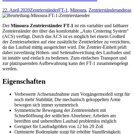
22. April 2020
Zentrierständer
FT-1
,
Minoura
,
Zentrierständer
andreas
Der
Minoura Zentrierständer FT-1
ist ein variabler und faltbarer
Zentrierständer der über das komfortable „Auto Centering Sys­tem“
(ACS) verfügt. Durch das ACS ist es möglich bei einem Großteil
der Zentrierarbeiten auf eine zusätzliche Zentrierlehre zu verzichten,
da das Laufrad mittig ausgerichtet wird. Die Zentrier-Einheit prüft
dabei zuverlässig Höhen- und Seitenabweichung des Laufrades und
ist intuitiv und einfach zu bedienen. Zum einfachen Transport und
zur platzsparenden Aufbewahrung kann der FT-1 zusammengelegt
werden.
Eigenschaften
Verbesserte Achsenaufnahme zum Vorgängermodell sorgt für
noch mehr Stabilität; Die mechanisch gekoppelten Arme
bewegen sich immer symmetrisch
Symmetrische Bewegung der Zentriereinheit mit
Schnellöffnung der seitlichen Abnehmer; Arbeiten am
bereiften und unbereiften Laufrad problemlos möglich
Geeignet für Laufradgrößen von 12 bis 29 Zoll
Optimierte Bodenplatte sorgt für erhöhte Standfestigkeit;