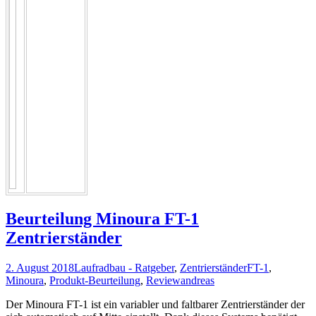
Beurteilung Minoura FT-1
Zentrierständer
2. August 2018
Laufradbau - Ratgeber
,
Zentrierständer
FT-1
,
Minoura
,
Produkt-Beurteilung
,
Review
andreas
Der Minoura FT-1 ist ein variabler und faltbarer Zentrierständer der